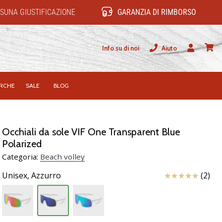
SUNA GIUSTIFICAZIONE
GARANZIA DI RIMBORSO
Info su di noi
Aiuto
Utente
carrel
RCHE
SALE
BLOG
Occhiali da sole VIF One Transparent Blue
Polarized
Categoria:
Beach volley
Recensioni
Unisex,
Azzurro
(2)