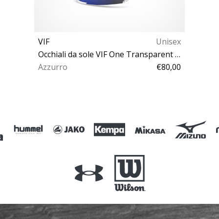
VIF
Unisex
Occhiali da sole VIF One Transparent Blue Polarized
Azzurro
€80,00
Taglia unica