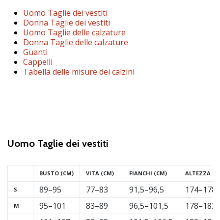
brand
ambassador
Uomo Taglie dei vestiti
Donna Taglie dei vestiti
Weplayvolleyball
Uomo Taglie delle calzature
Sei
Donna Taglie delle calzature
un
Guanti
fanatico
Cappelli
Tabella delle misure dei calzini
della
pallavolo
come
noi?
Unisciti
a
noi
Uomo
Taglie dei vestiti
come
marchio
Ambassador.
BUSTO (CM)
VITA
(CM)
FIANCHI (CM)
ALTEZZA (C
89–95
77–83
91,5–96,5
174–178
S
11. 8. 2022
95–101
83–89
96,5–101,5
178–182
M
•