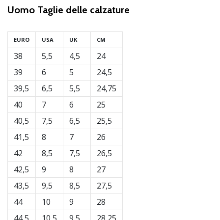
Uomo
Taglie delle calzature
generino
profitto.
Unisciti
EURO
USA
UK
CM
al…
38
5,5
4,5
24
39
6
5
24,5
Mostra
39,5
6,5
5,5
24,75
tutti gli
40
7
6
25
articoli
40,5
7,5
6,5
25,5
41,5
8
7
26
42
8,5
7,5
26,5
42,5
9
8
27
43,5
9,5
8,5
27,5
44
10
9
28
44,5
10,5
9,5
28,25