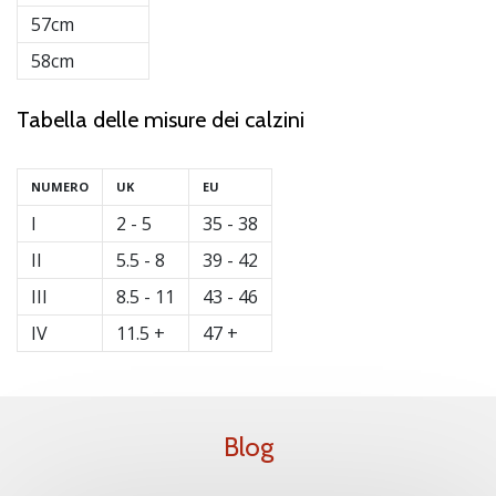
57cm
58cm
Tabella delle misure dei calzini
NUMERO
UK
EU
I
2 - 5
35 - 38
II
5.5 - 8
39 - 42
III
8.5 - 11
43 - 46
IV
11.5 +
47 +
Blog