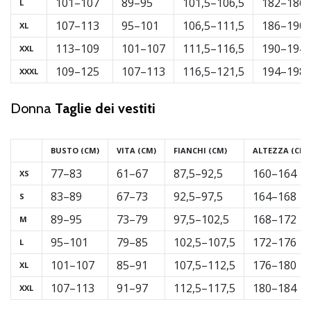
101–107
89–95
101,5–106,5
182–186
Tempo di lettura: 2 min.
L
Weplayvolleyball
107–113
95–101
106,5–111,5
186–190
XL
affiliate
113–109
101–107
111,5–116,5
190–194
XXL
program
109–125
107–113
116,5–121,5
194–198
XXXL
Hai
il
Donna
Taglie dei vestiti
tuo
sito
personale,
BUSTO
(CM)
VITA
(CM)
FIANCHI
(CM)
ALTEZZA
(CM)
blog,
gestisci
77–83
61–67
87,5–92,5
160–164
XS
una
83–89
67–73
92,5–97,5
164–168
S
pagina
Facebook
89–95
73–79
97,5–102,5
168–172
M
o
95–101
79–85
102,5–107,5
172–176
L
un
forum
101–107
85–91
107,5–112,5
176–180
XL
online?
107–113
91–97
112,5–117,5
180–184
XXL
Fa’
che