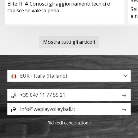
Elite FF 4! Conosci gli aggiornamenti tecnici e
Sei
capisce se vale la pena…
a 
Mostra tutti gli articoli
EUR - Italia (Italiano)
+39 047 11 77 55 21
info@weplayvolleyball.it
Richiedi cancellazione