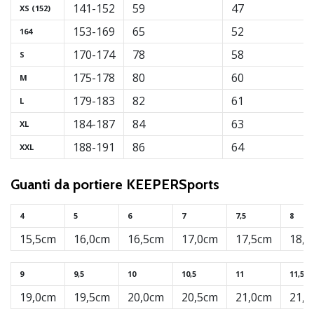
Tempo di lettura: 2 min.
141-152
59
47
XS (152)
Weplayvolleyball
153-169
65
52
164
affiliate
170-174
78
58
S
program
175-178
80
60
M
Hai
il
179-183
82
61
L
tuo
184-187
84
63
XL
sito
personale,
188-191
86
64
XXL
blog,
gestisci
Guanti da portiere KEEPERSports
una
pagina
4
5
6
7
7,5
8
Facebook
o
15,5cm
16,0cm
16,5cm
17,0cm
17,5cm
18,0
un
forum
9
9,5
10
10,5
11
11,5
online?
19,0cm
19,5cm
20,0cm
20,5cm
21,0cm
21,5
Fa’
che