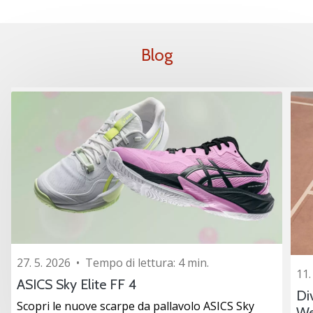
generino
profitto.
Unisciti
Blog
al…
Mostra
tutti gli
articoli
27. 5. 2026
•
Tempo di lettura: 4 min.
11.
ASICS Sky Elite FF 4
Di
Scopri le nuove scarpe da pallavolo ASICS Sky
We