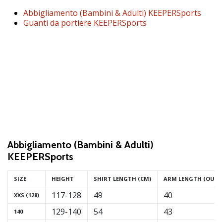
brand
ambassador
Abbigliamento (Bambini & Adulti) KEEPERSports
Guanti da portiere KEEPERSports
Weplayvolleyball
Sei
un
fanatico
della
pallavolo
come
noi?
Unisciti
a
noi
Abbigliamento (Bambini & Adulti)
come
KEEPERSports
marchio
Ambassador.
SIZE
HEIGHT
SHIRT LENGTH (CM)
ARM LENGTH (OUTT
117-128
49
40
XXS (128)
11. 8. 2022
129-140
54
43
140
•