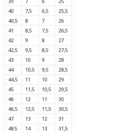
39
7
6
25
Tempo di lettura: 2 min.
Weplayvolleyball
40
7,5
6,5
25,5
affiliate
40,5
8
7
26
program
41
8,5
7,5
26,5
Hai
42
9
8
27
il
tuo
42,5
9,5
8,5
27,5
sito
43
10
9
28
personale,
blog,
44
10,5
9,5
28,5
gestisci
44,5
11
10
29
una
pagina
45
11,5
10,5
29,5
Facebook
46
12
11
30
o
un
46,5
12,5
11,5
30,5
forum
47
13
12
31
online?
Fa’
48.5
14
13
31,5
che