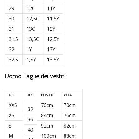
29
12C
11Y
30
12,5C
11,5Y
31
13C
12Y
31.5
13,5C
12,5Y
32
1Y
13Y
32.5
1,5Y
13,5Y
Uomo Taglie dei vestiti
US
UK
BUSTO
VITA
XXS
76cm
70cm
32
XS
84cm
76cm
36
S
92cm
82cm
40
M
100cm
88cm