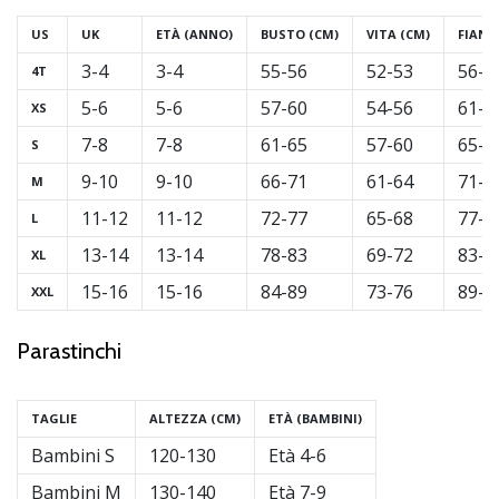
US
UK
ETÀ (ANNO)
BUSTO (CM)
VITA (CM)
FIANC
3-4
3-4
55-56
52-53
56-6
4T
5-6
5-6
57-60
54-56
61-6
XS
7-8
7-8
61-65
57-60
65-7
S
9-10
9-10
66-71
61-64
71-7
M
11-12
11-12
72-77
65-68
77-8
L
13-14
13-14
78-83
69-72
83-8
XL
15-16
15-16
84-89
73-76
89-8
XXL
Parastinchi
TAGLIE
ALTEZZA (CM)
ETÀ (BAMBINI)
Bambini S
120-130
Età 4-6
Bambini M
130-140
Età 7-9