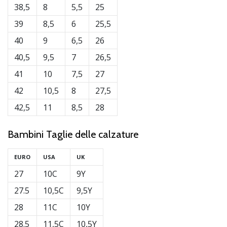
38,5
8
5,5
25
39
8,5
6
25,5
40
9
6,5
26
40,5
9,5
7
26,5
41
10
7,5
27
42
10,5
8
27,5
42,5
11
8,5
28
Bambini Taglie delle calzature
EURO
USA
UK
27
10C
9Y
27.5
10,5C
9,5Y
28
11C
10Y
28.5
11,5C
10,5Y