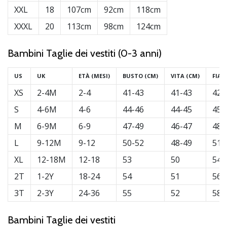
XXL
18
107cm
92cm
118cm
XXXL
20
113cm
98cm
124cm
Bambini Taglie dei vestiti (0-3 anni)
US
UK
ETÀ (MESI)
BUSTO (CM)
VITA (CM)
FIAN
XS
2-4M
2-4
41-43
41-43
42-
S
4-6M
4-6
44-46
44-45
45-
M
6-9M
6-9
47-49
46-47
48-
L
9-12M
9-12
50-52
48-49
51-
XL
12-18M
12-18
53
50
54-
2T
1-2Y
18-24
54
51
56-
3T
2-3Y
24-36
55
52
58-
Bambini Taglie dei vestiti