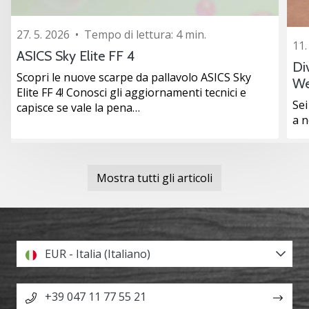
27. 5. 2026
•
Tempo di lettura: 4 min.
11.
ASICS Sky Elite FF 4
Di
Scopri le nuove scarpe da pallavolo ASICS Sky
We
Elite FF 4! Conosci gli aggiornamenti tecnici e
Sei
capisce se vale la pena…
a 
Mostra tutti gli articoli
EUR - Italia (Italiano)
+39 047 11 77 55 21