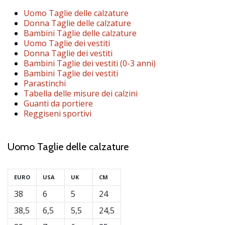
brand
ambassador
Uomo Taglie delle calzature
Donna Taglie delle calzature
Weplayvolleyball
Bambini Taglie delle calzature
Sei
Uomo Taglie dei vestiti
un
Donna Taglie dei vestiti
fanatico
Bambini Taglie dei vestiti (0-3 anni)
Bambini Taglie dei vestiti
della
Parastinchi
pallavolo
Tabella delle misure dei calzini
come
Guanti da portiere
noi?
Reggiseni sportivi
Unisciti
a
noi
Uomo Taglie delle calzature
come
marchio
Ambassador.
EURO
USA
UK
CM
38
6
5
24
11. 8. 2022
38,5
6,5
5,5
24,5
•