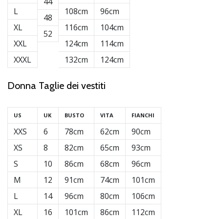
44
L
108cm
96cm
48
XL
116cm
104cm
52
XXL
124cm
114cm
XXXL
132cm
124cm
Donna Taglie dei vestiti
US
UK
BUSTO
VITA
FIANCHI
XXS
6
78cm
62cm
90cm
XS
8
82cm
65cm
93cm
S
10
86cm
68cm
96cm
M
12
91cm
74cm
101cm
L
14
96cm
80cm
106cm
XL
16
101cm
86cm
112cm