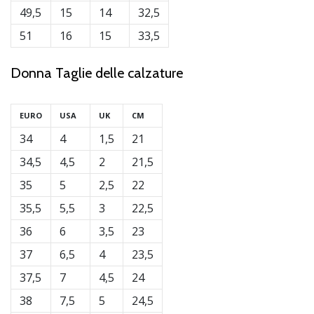
49,5
15
14
32,5
generino
profitto.
51
16
15
33,5
Unisciti
al…
Donna Taglie delle calzature
EURO
USA
UK
CM
Mostra
tutti gli
34
4
1,5
21
articoli
34,5
4,5
2
21,5
35
5
2,5
22
35,5
5,5
3
22,5
36
6
3,5
23
37
6,5
4
23,5
37,5
7
4,5
24
38
7,5
5
24,5