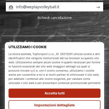
info@weplayvolleyball.it
Richiedi cancellazione
Info su di noi
Servizio clienti
WePlayVolleyball.it
Topforsport s. r. o., Dukelská třída 1666/106, Brno, 614 00
codice fiscale: CZ29213291