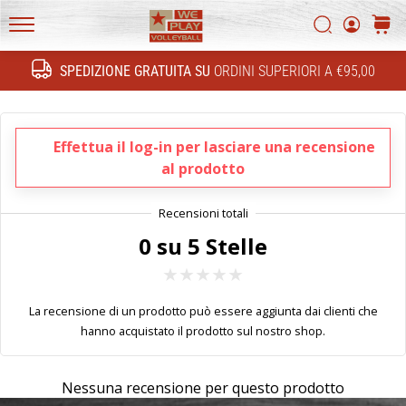
FF
Ricerca
carrel
4!
WePlayVolleyball.it
Conosci
SPEDIZIONE GRATUITA SU
ORDINI SUPERIORI A €95,00
gli
Ricerca
aggiornamenti
tecnici
e
Effettua il log-in per lasciare una recensione
capisce
al prodotto
se
vale
la
pena…
0 su 5 Stelle
11. 8. 2022
La recensione di un prodotto può essere aggiunta dai clienti che
•
hanno acquistato il prodotto sul nostro shop.
Tempo di lettura: 1 min.
Diventa
nostro
Nessuna recensione per questo prodotto