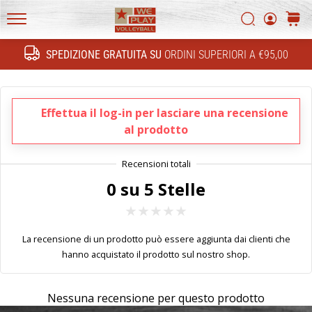
FF
Ricerca
carrel
4!
WePlayVolleyball.it
Conosci
SPEDIZIONE GRATUITA SU
ORDINI SUPERIORI A €95,00
gli
Ricerca
aggiornamenti
tecnici
e
Effettua il log-in per lasciare una recensione
capisce
al prodotto
se
vale
la
pena…
0 su 5 Stelle
11. 8. 2022
La recensione di un prodotto può essere aggiunta dai clienti che
•
hanno acquistato il prodotto sul nostro shop.
Tempo di lettura: 1 min.
Diventa
nostro
Nessuna recensione per questo prodotto