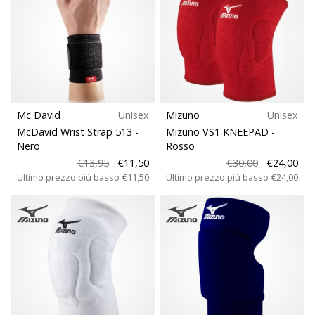
Mc David
Unisex
Mizuno
Unisex
McDavid Wrist Strap 513
-
Mizuno VS1 KNEEPAD
-
Nero
Rosso
€13,95
€11,50
€30,00
€24,00
Ultimo prezzo più basso
€11,50
Ultimo prezzo più basso
€24,00