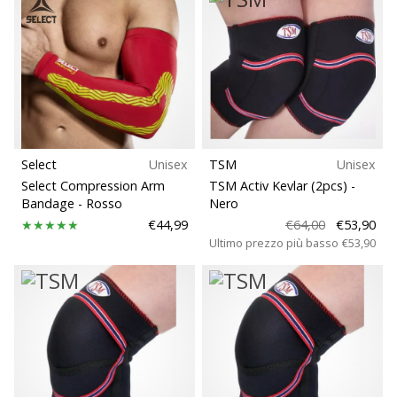
generino
profitto.
Unisciti
al…
Mostra
Select
Unisex
TSM
Unisex
tutti gli
Select Compression Arm
TSM Activ Kevlar (2pcs)
-
articoli
Bandage
- Rosso
Nero
€44,99
€64,00
€53,90
Ultimo prezzo più basso
€53,90