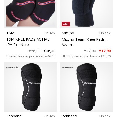
brand
Taglie
ambassador
Weplayvolleyball
Teamsales
Sei
-4%
un
Disciplina
fanatico
TSM
Unisex
Mizuno
Unisex
della
TSM KNEE PADS ACTIVE
Mizuno Team Knee Pads
-
pallavolo
(PAIR)
- Nero
Azzurro
Vestibilità
come
€58,00
€46,40
€22,00
€17,90
noi?
Ultimo prezzo più basso
€46,40
Ultimo prezzo più basso
€18,70
Unisciti
Funzione
a
noi
Sport
come
marchio
Ambassador.
Sostenibili
Qualità
11. 8. 2022
•
Rehband
Unisex
Rehband
Unisex