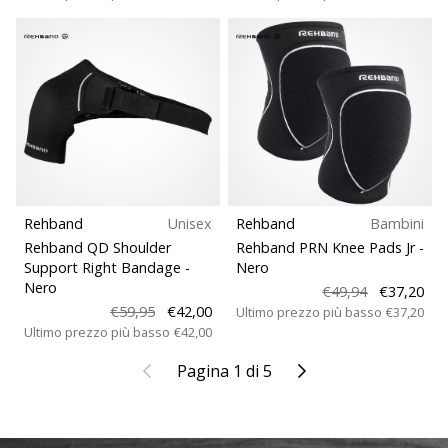
Rehband
Unisex
Rehband
Bambini
Rehband QD Shoulder
Rehband PRN Knee Pads Jr
-
Support Right Bandage
-
Nero
Nero
€49,94
€37,20
€59,95
€42,00
Ultimo prezzo più basso
€37,20
Ultimo prezzo più basso
€42,00
Precedente
Il prossimo
Pagina 1 di 5