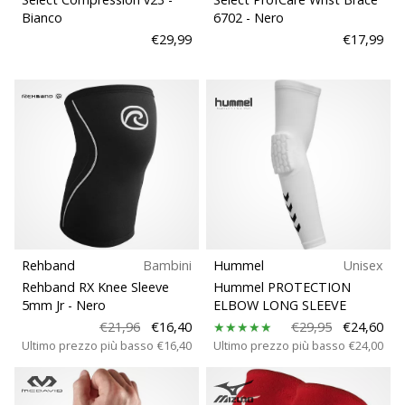
Bianco
6702
- Nero
€29,99
€17,99
Rehband
Bambini
Hummel
Unisex
Rehband RX Knee Sleeve
Hummel PROTECTION
5mm Jr
- Nero
ELBOW LONG SLEEVE
€21,96
€16,40
€29,95
€24,60
Ultimo prezzo più basso
€16,40
Ultimo prezzo più basso
€24,00