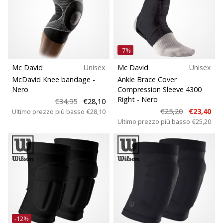
-7%
Mc David
Unisex
Mc David
Unisex
McDavid Knee bandage
-
Ankle Brace Cover
Nero
Compression Sleeve 4300
Right
- Nero
€34,95
€28,10
€25,20
€23,40
Ultimo prezzo più basso
€28,10
Ultimo prezzo più basso
€25,20
-12%