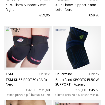
Tempo di lettura: 2 min.
X-RX Elbow Support 7 mm
X-RX Elbow Support 7 mm
Weplayvolleyball
Right
Left
- Nero
affiliate
€59,95
€59,95
program
Hai
il
tuo
sito
personale,
blog,
gestisci
una
pagina
Facebook
TSM
Unisex
Bauerfeind
Unisex
o
TSM KNEE PROTEC (PAIR)
-
Bauerfeind SPORTS ELBOW
un
Nero
SUPPORT
- Azzurro
forum
€42,00
€31,60
€69,00
€45,60
online?
Ultimo prezzo più basso
€31,60
Ultimo prezzo più basso
€44,80
Fa’
che