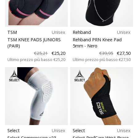
TSM
Unisex
Rehband
Unisex
TSM KNEE PADS JUNIORS
Rehband PRN Knee Pad
(PAIR)
5mm
- Nero
€25,21
€25,20
€39,95
€27,50
Ultimo prezzo più basso
€25,20
Ultimo prezzo più basso
€27,50
Select
Unisex
Select
Unisex
Select Compression v23
-
Select ProfCare Wrist Brace