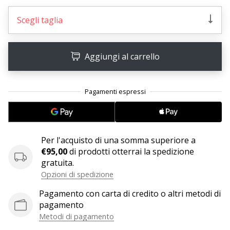
Tempo di lettura: 2 min.
Weplayvolleyball
Scegli taglia
affiliate
program
Aggiungi al carrello
Hai
il
tuo
sito
personale,
blog,
gestisci
una
Per l'acquisto di una somma superiore a
pagina
€95,00
di prodotti otterrai la spedizione
Facebook
gratuita.
o
Opzioni di spedizione
un
Pagamento con carta di credito o altri metodi di
forum
pagamento
online?
Metodi di pagamento
Fa’
che