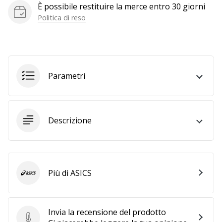
È possibile restituire la merce entro 30 giorni
generino
Politica di reso
profitto.
Unisciti
al…
Parametri
Mostra
tutti gli
articoli
Descrizione
Più di ASICS
ASICS
Invia la recensione del prodotto