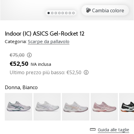
brand
ambassador
Cambia colore
Weplayvolleyball
Sei
un
Indoor (IC) ASICS Gel-Rocket 12
fanatico
Categoria:
Scarpe da pallavolo
della
pallavolo
€75,00
come
€52,50
noi?
IVA inclusa
Unisciti
Ultimo prezzo più basso:
€52,50
a
noi
Donna,
Bianco
come
marchio
Ambassador.
11. 8. 2022
•
Guida alle taglie