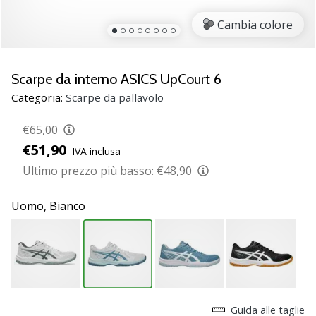
brand
ambassador
Cambia colore
Weplayvolleyball
Sei
un
Scarpe da interno ASICS UpCourt 6
fanatico
Categoria:
Scarpe da pallavolo
della
pallavolo
€65,00
come
€51,90
noi?
IVA inclusa
Unisciti
Ultimo prezzo più basso:
€48,90
a
noi
Uomo,
Bianco
come
marchio
Ambassador.
11. 8. 2022
•
Guida alle taglie