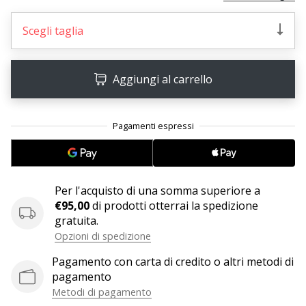
Tempo di lettura: 2 min.
Weplayvolleyball
Scegli taglia
affiliate
program
Aggiungi al carrello
Hai
il
tuo
sito
personale,
blog,
gestisci
una
Per l'acquisto di una somma superiore a
pagina
€95,00
di prodotti otterrai la spedizione
Facebook
gratuita.
o
Opzioni di spedizione
un
forum
Pagamento con carta di credito o altri metodi di
online?
pagamento
Fa’
Metodi di pagamento
che