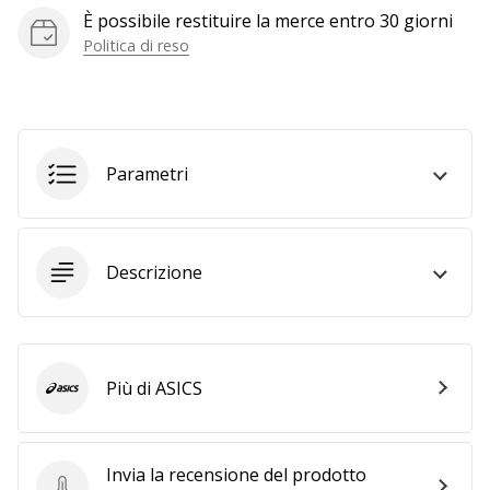
È possibile restituire la merce entro 30 giorni
generino
Politica di reso
profitto.
Unisciti
al…
Parametri
Mostra
tutti gli
articoli
Descrizione
Più di ASICS
ASICS
Invia la recensione del prodotto