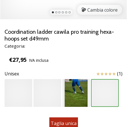
brand
ambassador
Cambia colore
Weplayvolleyball
Sei
un
Coordination ladder cawila pro training hexa-
fanatico
hoops set d49mm
della
Categoria:
pallavolo
come
€27,95
noi?
IVA inclusa
Unisciti
a
Recensioni
Unisex
(1)
noi
come
marchio
Ambassador.
11. 8. 2022
•
Taglia unica