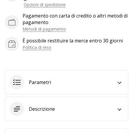
Opzioni di spedizione
generino
profitto.
Pagamento con carta di credito o altri metodi di
Unisciti
pagamento
al…
Metodi di pagamento
È possibile restituire la merce entro 30 giorni
Politica di reso
Mostra
tutti gli
articoli
Parametri
Descrizione