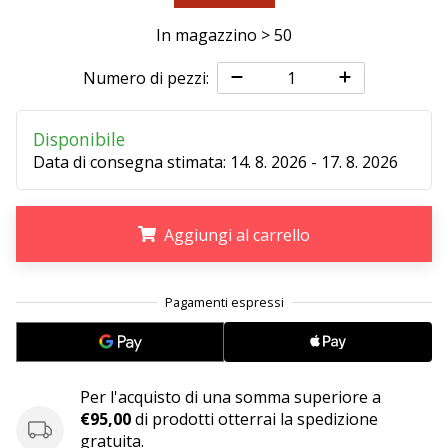
Tempo di lettura: 2 min.
In magazzino > 50
Weplayvolleyball
affiliate
Numero di pezzi:
program
Hai
Disponibile
il
tuo
Data di consegna stimata:
14. 8. 2026 - 17. 8. 2026
sito
personale,
blog,
Aggiungi al carrello
gestisci
una
.
.
.
pagina
Facebook
o
un
forum
Per l'acquisto di una somma superiore a
online?
€95,00
di prodotti otterrai la spedizione
Fa’
gratuita.
che