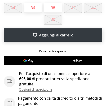
Tempo di lettura: 2 min.
34
36
38
42
44
Weplayvolleyball
affiliate
40
program
Hai
il
Aggiungi al carrello
tuo
sito
personale,
blog,
gestisci
una
pagina
Per l'acquisto di una somma superiore a
Facebook
€95,00
di prodotti otterrai la spedizione
o
gratuita.
un
Opzioni di spedizione
forum
online?
Pagamento con carta di credito o altri metodi di
Fa’
pagamento
che