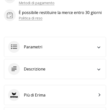
Metodi di pagamento
generino
profitto.
È possibile restituire la merce entro 30 giorni
Unisciti
Politica di reso
al…
Mostra
Parametri
tutti gli
articoli
Descrizione
Più di Erima
Erima