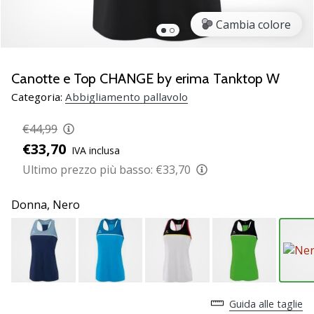
brand
ambassador
Cambia colore
Weplayvolleyball
Sei
un
Canotte e Top CHANGE by erima Tanktop W
fanatico
Categoria:
Abbigliamento pallavolo
della
pallavolo
€44,99
come
€33,70
noi?
IVA inclusa
Unisciti
Ultimo prezzo più basso:
€33,70
a
noi
Donna,
Nero
come
marchio
Ambassador.
11. 8. 2022
•
Guida alle taglie