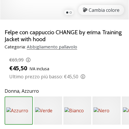
brand
ambassador
Cambia colore
Weplayvolleyball
Sei
un
Felpe con cappuccio CHANGE by erima Training
fanatico
Jacket with hood
della
Categoria:
Abbigliamento pallavolo
pallavolo
come
€69,99
noi?
€45,50
Unisciti
IVA inclusa
a
Ultimo prezzo più basso:
€45,50
noi
come
Donna,
Azzurro
marchio
Ambassador.
11. 8. 2022
•