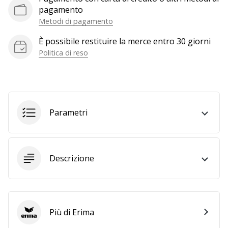
pagamento
generino
Metodi di pagamento
profitto.
Unisciti
È possibile restituire la merce entro 30 giorni
al…
Politica di reso
Mostra
tutti gli
articoli
Parametri
Descrizione
Più di Erima
Erima