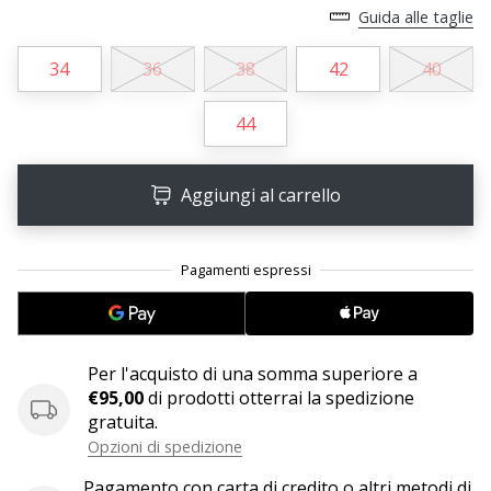
Tempo di lettura: 2 min.
Guida alle taglie
Weplayvolleyball
affiliate
34
36
38
42
40
program
44
Hai
il
tuo
Aggiungi al carrello
sito
personale,
blog,
gestisci
una
pagina
Facebook
o
Per l'acquisto di una somma superiore a
un
€95,00
di prodotti otterrai la spedizione
forum
gratuita.
online?
Opzioni di spedizione
Fa’
Pagamento con carta di credito o altri metodi di
che