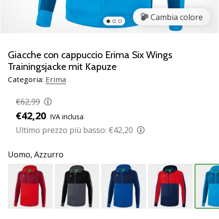
brand
ambassador
Cambia colore
Weplayvolleyball
Sei
un
Giacche con cappuccio Erima Six Wings
fanatico
Trainingsjacke mit Kapuze
della
Categoria:
Erima
pallavolo
come
€62,99
noi?
€42,20
Unisciti
IVA inclusa
a
Ultimo prezzo più basso:
€42,20
noi
come
Uomo,
Azzurro
marchio
Ambassador.
11. 8. 2022
•