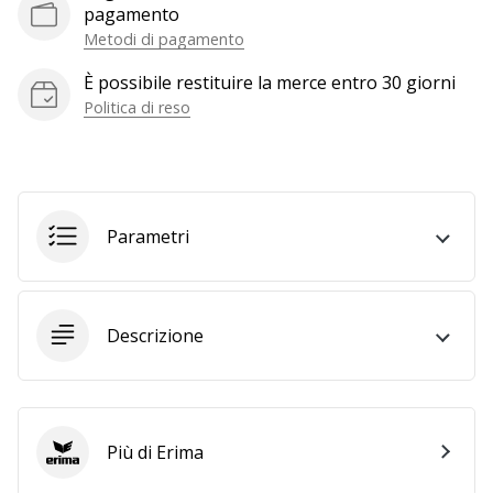
pagamento
generino
Metodi di pagamento
profitto.
Unisciti
È possibile restituire la merce entro 30 giorni
al…
Politica di reso
Mostra
tutti gli
Parametri
articoli
Descrizione
Più di Erima
Erima