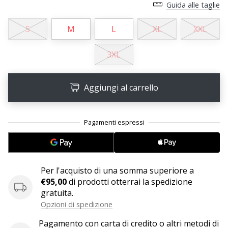
Tempo di lettura: 2 min.
Guida alle taglie
Weplayvolleyball
S
M
L
XL
XXL
affiliate
program
3XL
Hai
il
tuo
Aggiungi al carrello
sito
personale,
blog,
gestisci
una
pagina
Facebook
Per l'acquisto di una somma superiore a
o
€95,00
di prodotti otterrai la spedizione
un
gratuita.
forum
Opzioni di spedizione
online?
Fa’
Pagamento con carta di credito o altri metodi di
che