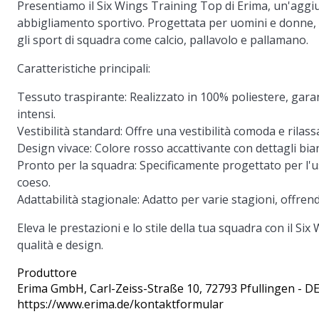
Presentiamo il
Six Wings Training Top
di Erima, un'aggiu
abbigliamento sportivo. Progettata per uomini e donne,
gli sport di squadra come calcio, pallavolo e pallamano.
Caratteristiche principali:
Tessuto traspirante:
Realizzato in 100% poliestere, garan
intensi.
Vestibilità standard:
Offre una vestibilità comoda e rilassa
Design vivace:
Colore rosso accattivante con dettagli bian
Pronto per la squadra:
Specificamente progettato per l'
coeso.
Adattabilità stagionale:
Adatto per varie stagioni, offrendo
Eleva le prestazioni e lo stile della tua squadra con il Si
qualità e design.
Produttore
Erima GmbH
, Carl-Zeiss-Straße 10, 72793 Pfullingen - D
https://www.erima.de/kontaktformular