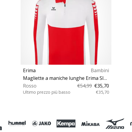
Erima
Bambini
Magliette a maniche lunghe Erima SIX WINGS HalfZip Kids
Rosso
€54,99
€35,70
Ultimo prezzo più basso
€35,70
128