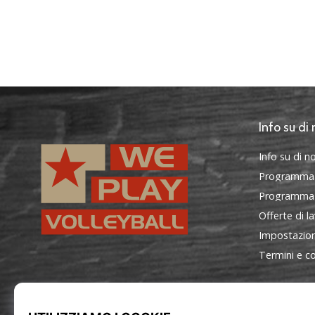
Info su di 
Info su di no
Programma
Programma d
Offerte di l
Impostazion
Termini e co
WePlayVolleyball.it