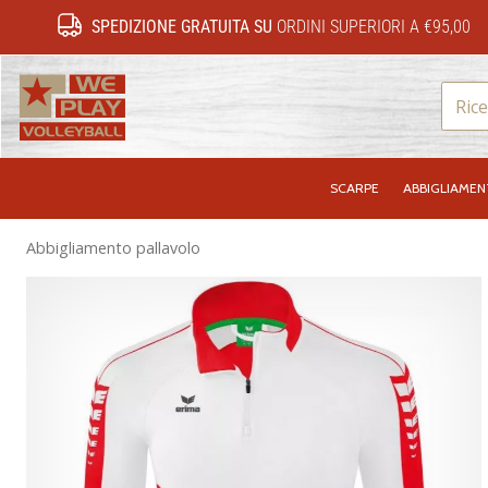
SPEDIZIONE GRATUITA SU
ORDINI SUPERIORI A €95,00
WePlayVolleyball.it
SCARPE
ABBIGLIAME
Abbigliamento pallavolo