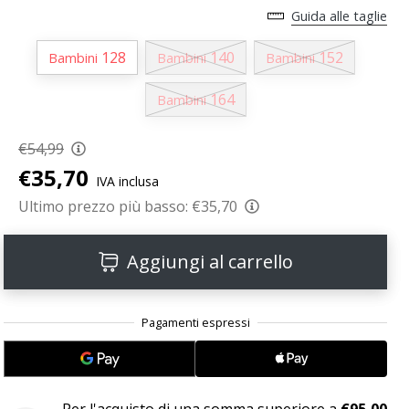
Guida alle taglie
128
140
152
Bambini
Bambini
Bambini
164
Bambini
€54,99
€35,70
IVA inclusa
Ultimo prezzo più basso:
€35,70
Aggiungi al carrello