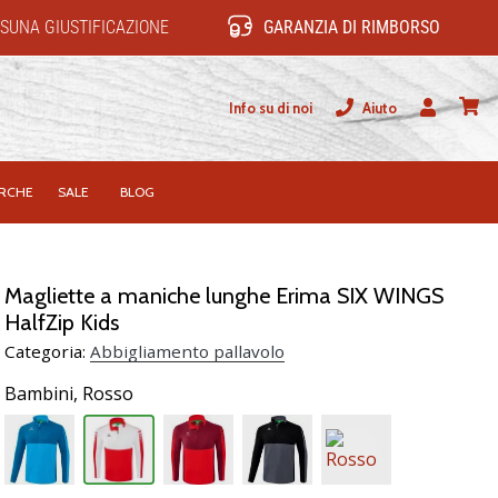
SUNA GIUSTIFICAZIONE
GARANZIA DI RIMBORSO
Info su di noi
Aiuto
Utente
carrel
RCHE
SALE
BLOG
Magliette a maniche lunghe Erima SIX WINGS
HalfZip Kids
Categoria:
Abbigliamento pallavolo
Bambini,
Rosso