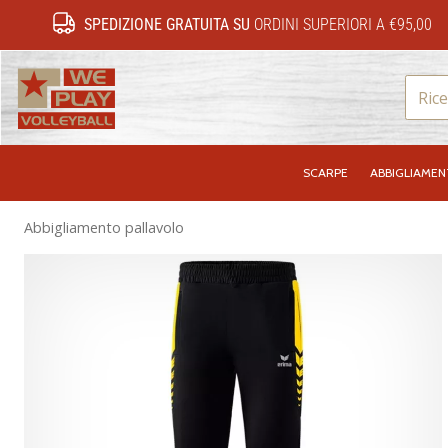
SPEDIZIONE GRATUITA SU
ORDINI SUPERIORI A €95,00
WePlayVolleyball.it
SCARPE
ABBIGLIAME
Abbigliamento pallavolo