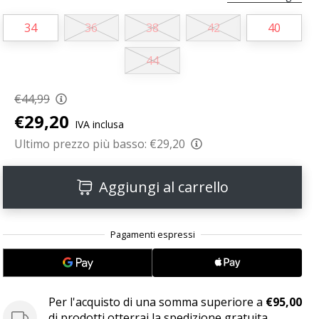
34
36
38
42
40
44
€44,99
€29,20
IVA inclusa
Ultimo prezzo più basso:
€29,20
Aggiungi al carrello
Per l'acquisto di una somma superiore a
€95,00
di prodotti otterrai la spedizione gratuita.