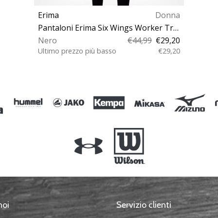
Erima
Donna
Pantaloni Erima Six Wings Worker Trouser W
Nero
€44,99
€29,20
Ultimo prezzo più basso
€29,20
34 40
noi
Servizio clienti