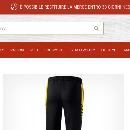
È POSSIBILE RESTITUIRE LA MERCE ENTRO 30 GIORNI
NES
Ricerca
NTO
PALLONI
RETI
EQUIPMENT
BEACH VOLLEY
LIFESTYLE
MA