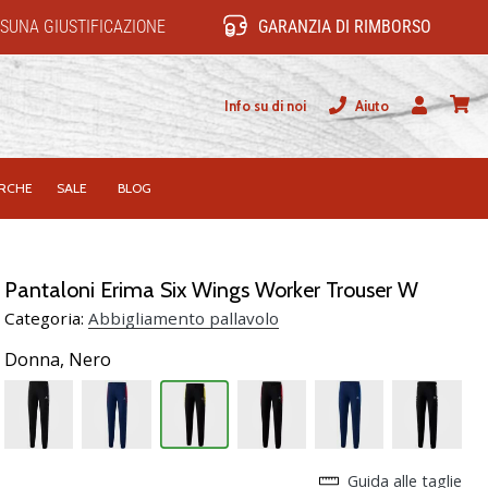
SUNA GIUSTIFICAZIONE
GARANZIA DI RIMBORSO
Info su di noi
Aiuto
Utente
carrel
RCHE
SALE
BLOG
Pantaloni Erima Six Wings Worker Trouser W
Categoria:
Abbigliamento pallavolo
Donna,
Nero
Guida alle taglie