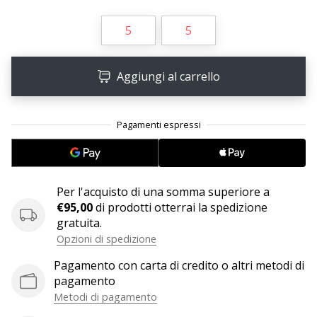
Tempo di lettura: 2 min.
Weplayvolleyball
5
5
affiliate
program
Aggiungi al carrello
Hai
il
tuo
sito
personale,
blog,
gestisci
Per l'acquisto di una somma superiore a
una
€95,00
di prodotti otterrai la spedizione
pagina
gratuita.
Facebook
o
Opzioni di spedizione
un
Pagamento con carta di credito o altri metodi di
forum
pagamento
online?
Metodi di pagamento
Fa’
che