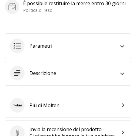
È possibile restituire la merce entro 30 giorni
generino
Politica di reso
profitto.
Unisciti
al…
Parametri
Mostra
tutti gli
articoli
Descrizione
Più di Molten
Molten
Invia la recensione del prodotto
Invia la recensione del prodotto
Ci piacerebbe leggere la tua opinione