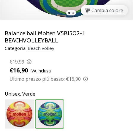
brand
ambassador
Cambia colore
Weplayvolleyball
Sei
un
Balance ball Molten V5B1502-L
fanatico
BEACHVOLLEYBALL
della
Categoria:
Beach volley
pallavolo
come
€19,99
noi?
€16,90
Unisciti
IVA inclusa
a
Ultimo prezzo più basso:
€16,90
noi
come
Unisex,
Verde
marchio
Ambassador.
11. 8. 2022
•