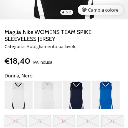
brand
ambassador
Cambia colore
Weplayvolleyball
Sei
un
Maglia Nike WOMENS TEAM SPIKE
fanatico
SLEEVELESS JERSEY
della
Categoria:
Abbigliamento pallavolo
pallavolo
come
€18,40
noi?
IVA inclusa
Unisciti
a
Donna,
Nero
noi
come
marchio
Ambassador.
11. 8. 2022
XS
S
M
L
XL
•