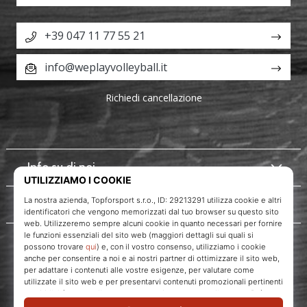
+39 047 11 77 55 21
info@weplayvolleyball.it
Richiedi cancellazione
Info su di noi
Servizio clienti
WePlayVolleyball.it