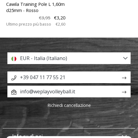
Cawila Training Pole L 1,60m
d25mm
- Rosso
€3,95
€3,20
Ultimo prezzo più basso
€2,60
EUR - Italia (Italiano)
+39 047 11 77 55 21
info@weplayvolleyball.it
Richiedi cancellazione
Info su di noi