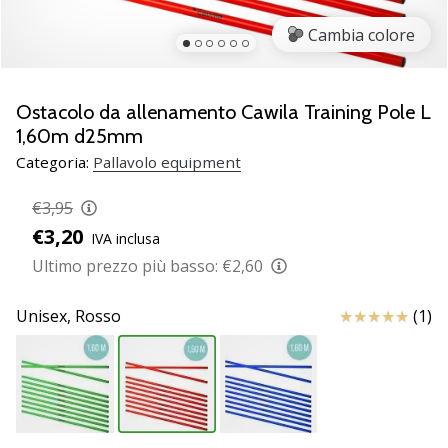
brand
ambassador
Cambia colore
Weplayvolleyball
Sei
un
Ostacolo da allenamento Cawila Training Pole L
fanatico
1,60m d25mm
della
Categoria:
Pallavolo equipment
pallavolo
come
€3,95
noi?
€3,20
Unisciti
IVA inclusa
a
Ultimo prezzo più basso:
€2,60
noi
come
Recensioni
Unisex,
Rosso
(1)
marchio
Ambassador.
11. 8. 2022
•