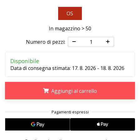
Tempo di lettura: 2 min.
Weplayvolleyball
OS
affiliate
program
In magazzino > 50
Hai
Numero di pezzi:
il
tuo
sito
Disponibile
personale,
Data di consegna stimata:
17. 8. 2026 - 18. 8. 2026
blog,
gestisci
una
Aggiungi al carrello
pagina
Facebook
o
.
.
.
un
forum
online?
Fa’
che