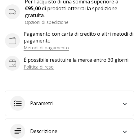
Per l'acquisto di una somma superiore a
generino
€95,00
di prodotti otterrai la spedizione
profitto.
gratuita.
Unisciti
Opzioni di spedizione
al…
Pagamento con carta di credito o altri metodi di
pagamento
Metodi di pagamento
Mostra
È possibile restituire la merce entro 30 giorni
tutti gli
Politica di reso
articoli
Parametri
Descrizione