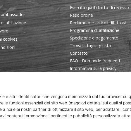
i
Esercita qui il diritto di recesso
 ambassador
Reso ordine
i affiliazione
Reclamo per articoli difettosi
Programma di affiliazione
avoro
Spedizione e pagamento
i cookies
Trova la taglia giusta
ndizioni
Contatto
FAQ - Domande frequenti
Informativa sulla privacy
Programma ambasciatori
ort s. r. o., Dukelská třída 1666/106, Brno, 614 00 codice fiscale: C
© 2010 – 2026
WePlayVolleyball.it