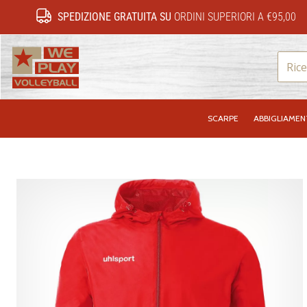
SPEDIZIONE GRATUITA SU
ORDINI SUPERIORI A €95,00
WePlayVolleyball.it
SCARPE
ABBIGLIAME