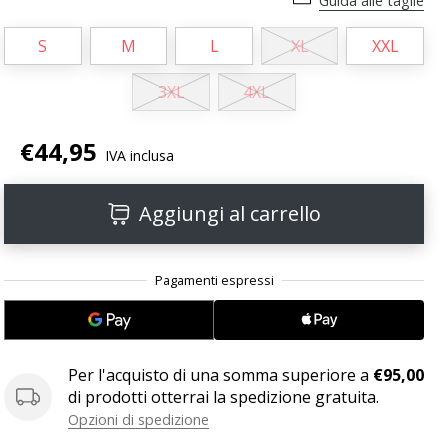
Guida alle taglie
S
M
L
XL
XXL
3XL
4XL
€44,95
IVA inclusa
Aggiungi al carrello
Per l'acquisto di una somma superiore a
€95,00
di prodotti otterrai la spedizione gratuita.
Opzioni di spedizione