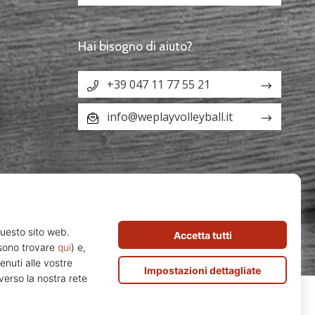
Hai bisogno di aiuto?
+39 047 11 77 55 21
info@weplayvolleyball.it
Z29213291