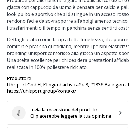
Preparati per allenamenti e gara in qualsiasi condizione 
giacca con cappuccio da uomo è pensata per calcio e pall
look pulito e sportivo che si distingue in un acceso rosso
rendono facile da sovrapporre all’abbigliamento tecnico,
i trasferimenti o il tempo in panchina senza sentirti costr
Dettagli pratici come la zip a tutta lunghezza, il cappucc
comfort e praticità quotidiana, mentre i polsini elasticizz
branding uhlsport conferisce alla giacca un aspetto spor
Una scelta eccellente per chi desidera prestazioni affida
realizzata in 100% poliestere riciclato.
Produttore
Uhlsport GmbH
, Klingenbachstraße 3, 72336 Balingen -
https://uhlsport.group/kontakt/
Invia la recensione del prodotto
Invia la recensione del prodotto
Ci piacerebbe leggere la tua opinione