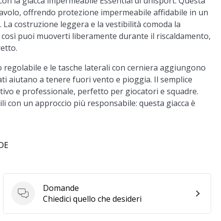
con la giacca impermeabile Essential di uhlsport. Questa
avolo, offrendo protezione impermeabile affidabile in un
. La costruzione leggera e la vestibilità comoda la
 così puoi muoverti liberamente durante il riscaldamento,
etto.
io regolabile e le tasche laterali con cerniera aggiungono
ati aiutano a tenere fuori vento e pioggia. Il semplice
tivo e professionale, perfetto per giocatori e squadre.
bili con un approccio più responsabile: questa giacca è
 DE
Domande
Domande
Chiedici quello che desideri