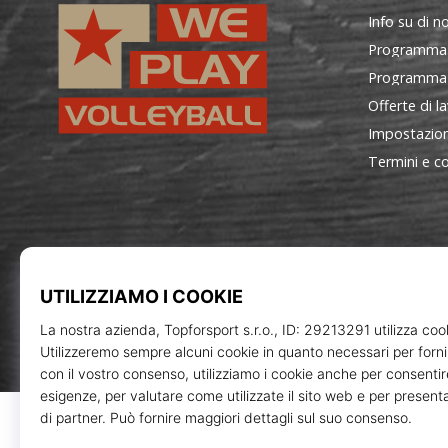
Info su di no
Programma
Programma d
Offerte di l
Impostazion
Termini e co
WePlayVolleyball.it
Topforsp