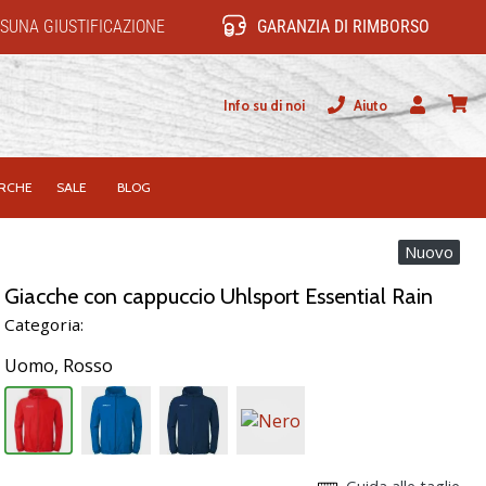
SUNA GIUSTIFICAZIONE
GARANZIA DI RIMBORSO
Info su di noi
Aiuto
Utente
carrel
RCHE
SALE
BLOG
Nuovo
Giacche con cappuccio Uhlsport Essential Rain
Categoria:
Uomo,
Rosso