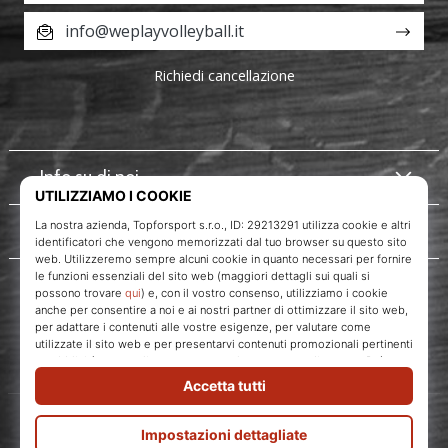
info@weplayvolleyball.it
Richiedi cancellazione
Info su di noi
Servizio clienti
WePlayVolleyball.it
Topforsport s. r. o., Dukelská třída 1666/106, Brno, 614 00
codice fiscale: CZ29213291