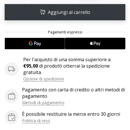
Tempo di lettura: 2 min.
Weplayvolleyball
Aggiungi al carrello
affiliate
program
Hai
il
tuo
sito
Per l'acquisto di una somma superiore a
personale,
€95,00
di prodotti otterrai la spedizione
blog,
gratuita.
gestisci
una
Opzioni di spedizione
pagina
Pagamento con carta di credito o altri metodi di
Facebook
pagamento
o
Metodi di pagamento
un
forum
È possibile restituire la merce entro 30 giorni
online?
Politica di reso
Fa’
che