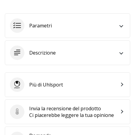
generino
profitto.
Unisciti
Parametri
al…
Mostra
Descrizione
tutti gli
articoli
Più di Uhlsport
Uhlsport
Invia la recensione del prodotto
Invia la recensione del prodotto
Ci piacerebbe leggere la tua opinione