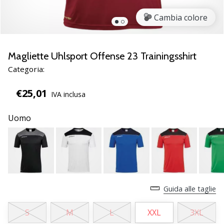
brand
ambassador
Cambia colore
Weplayvolleyball
Sei
un
Magliette Uhlsport Offense 23 Trainingsshirt
fanatico
Categoria:
della
pallavolo
€25,01
IVA inclusa
come
noi?
Unisciti
Uomo
a
noi
come
marchio
Ambassador.
Guida alle taglie
11. 8. 2022
S
M
L
XXL
3XL
•