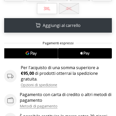
Tempo di lettura: 2 min.
3XL
4XL
Weplayvolleyball
affiliate
program
Aggiungi al carrello
Hai
il
tuo
sito
personale,
blog,
gestisci
Per l'acquisto di una somma superiore a
una
€95,00
di prodotti otterrai la spedizione
pagina
gratuita.
Facebook
Opzioni di spedizione
o
un
Pagamento con carta di credito o altri metodi di
forum
pagamento
online?
Metodi di pagamento
Fa’
che