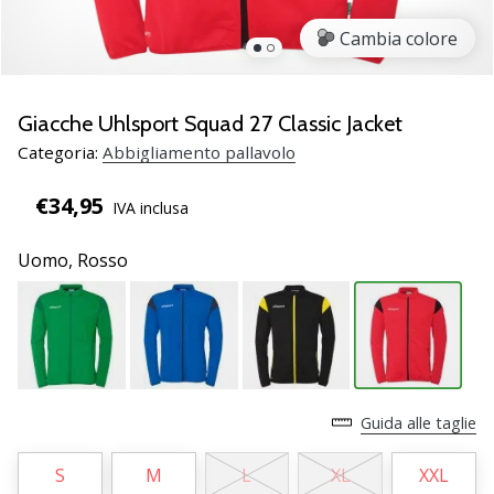
brand
ambassador
Cambia colore
Weplayvolleyball
Sei
un
Giacche Uhlsport Squad 27 Classic Jacket
fanatico
Categoria:
Abbigliamento pallavolo
della
pallavolo
€34,95
IVA inclusa
come
noi?
Unisciti
Uomo,
Rosso
a
noi
come
marchio
Ambassador.
Guida alle taglie
11. 8. 2022
S
M
L
XL
XXL
•