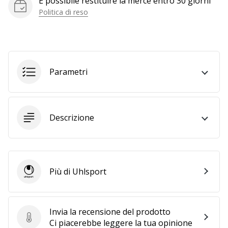
È possibile restituire la merce entro 30 giorni
generino
Politica di reso
profitto.
Unisciti
al…
Parametri
Mostra
tutti gli
articoli
Descrizione
Più di Uhlsport
Uhlsport
Invia la recensione del prodotto
Invia la recensione del prodotto
Ci piacerebbe leggere la tua opinione