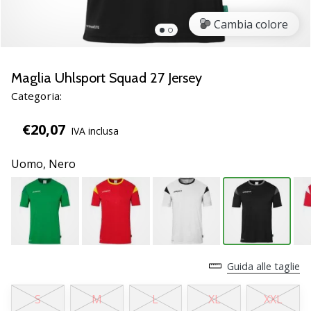
brand
ambassador
Cambia colore
Weplayvolleyball
Sei
un
Maglia Uhlsport Squad 27 Jersey
fanatico
Categoria:
della
pallavolo
€20,07
IVA inclusa
come
noi?
Unisciti
Uomo,
Nero
a
noi
come
marchio
Ambassador.
Guida alle taglie
11. 8. 2022
S
M
L
XL
XXL
•