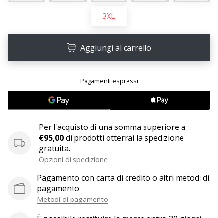
Tempo di lettura: 2 min.
3XL
Weplayvolleyball
affiliate
program
Aggiungi al carrello
Hai
il
tuo
sito
personale,
blog,
gestisci
Per l'acquisto di una somma superiore a
una
€95,00
di prodotti otterrai la spedizione
pagina
gratuita.
Facebook
Opzioni di spedizione
o
un
Pagamento con carta di credito o altri metodi di
forum
pagamento
online?
Metodi di pagamento
Fa’
che