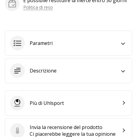
È possibile restituire la merce entro 30 giorni
generino
Politica di reso
profitto.
Unisciti
al…
Parametri
Mostra
tutti gli
articoli
Descrizione
Più di Uhlsport
Uhlsport
Invia la recensione del prodotto
Invia la recensione del prodotto
Ci piacerebbe leggere la tua opinione