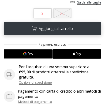
Tempo di lettura: 2 min.
Guida alle taglie
Weplayvolleyball
S
XL
affiliate
program
Hai
Aggiungi al carrello
il
tuo
sito
personale,
blog,
gestisci
una
Per l'acquisto di una somma superiore a
pagina
€95,00
di prodotti otterrai la spedizione
Facebook
gratuita.
o
Opzioni di spedizione
un
forum
Pagamento con carta di credito o altri metodi di
online?
pagamento
Fa’
Metodi di pagamento
che