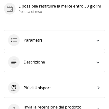
generino
È possibile restituire la merce entro 30 giorni
profitto.
Politica di reso
Unisciti
al…
Parametri
Mostra
tutti gli
articoli
Descrizione
Più di Uhlsport
Uhlsport
Invia la recensione del prodotto