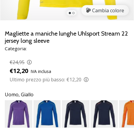
brand
ambassador
Cambia colore
Weplayvolleyball
Sei
un
Magliette a maniche lunghe Uhlsport Stream 22
fanatico
jersey long sleeve
della
Categoria:
pallavolo
come
€24,95
noi?
€12,20
Unisciti
IVA inclusa
a
Ultimo prezzo più basso:
€12,20
noi
come
Uomo,
Giallo
marchio
Ambassador.
11. 8. 2022
•