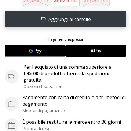
116
152
164
Bambini
Bambini
Bambini
Tempo di lettura: 2 min.
Weplayvolleyball
affiliate
Aggiungi al carrello
program
Hai
il
tuo
sito
personale,
blog,
Per l'acquisto di una somma superiore a
gestisci
€95,00
di prodotti otterrai la spedizione
una
gratuita.
pagina
Opzioni di spedizione
Facebook
Pagamento con carta di credito o altri metodi di
o
pagamento
un
Metodi di pagamento
forum
online?
È possibile restituire la merce entro 30 giorni
Fa’
Politica di reso
che