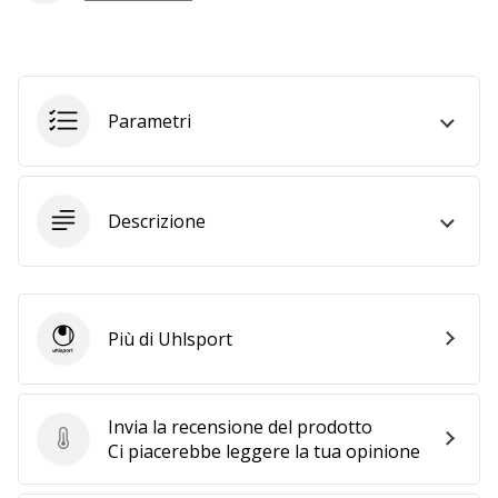
generino
profitto.
Unisciti
al…
Parametri
Mostra
tutti gli
Descrizione
articoli
Più di Uhlsport
Uhlsport
Invia la recensione del prodotto
Invia la recensione del prodotto
Ci piacerebbe leggere la tua opinione