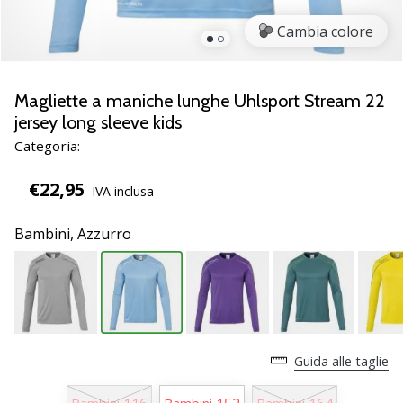
brand
ambassador
Cambia colore
Weplayvolleyball
Sei
un
Magliette a maniche lunghe Uhlsport Stream 22
fanatico
jersey long sleeve kids
della
Categoria:
pallavolo
come
€22,95
noi?
IVA inclusa
Unisciti
a
Bambini,
Azzurro
noi
come
marchio
Ambassador.
Guida alle taglie
11. 8. 2022
•