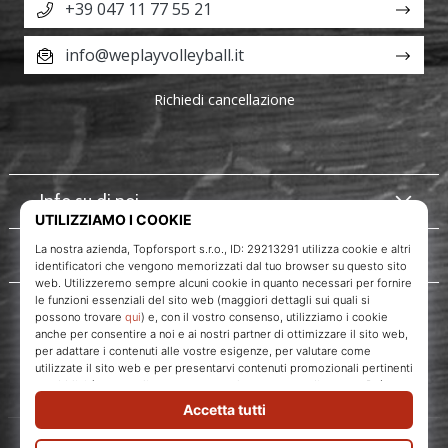
+39 047 11 77 55 21
info@weplayvolleyball.it
Richiedi cancellazione
Info su di noi
Servizio clienti
WePlayVolleyball.it
Topforsport s. r. o., Dukelská třída 1666/106, Brno, 614 00