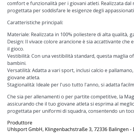
comfort e funzionalità per i giovani atleti. Realizzata d
progettata per soddisfare le esigenze degli appassionati 
Caratteristiche principali:
Materiale:
Realizzata in 100% poliestere di alta qualità, 
Design:
Il vivace colore arancione è sia accattivante che
il gioco.
Vestibilità:
Con una vestibilità standard, questa maglia of
bambini.
Versatilità:
Adatta a vari sport, inclusi calcio e pallaman
giovane atleta.
Stagionalità:
Ideale per l'uso tutto l'anno, si adatta faci
Che sia per allenamenti o per partite competitive, la Magl
assicurando che il tuo giovane atleta si esprima al megl
progettata per uniformi di squadra, consentendo un tocc
Produttore
Uhlsport GmbH
, Klingenbachstraße 3, 72336 Balingen -