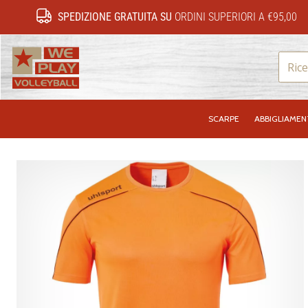
SPEDIZIONE GRATUITA SU
ORDINI SUPERIORI A €95,00
WePlayVolleyball.it
SCARPE
ABBIGLIAME