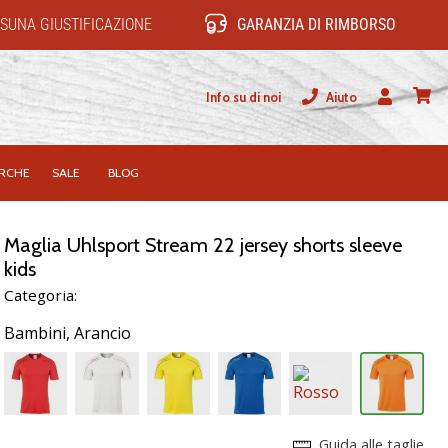
SUNA GIUSTIFICAZIONE
GARANZIA DI RIMBORSO
Info su di noi
Aiuto
Utente
carrel
RCHE
SALE
BLOG
Maglia Uhlsport Stream 22 jersey shorts sleeve
kids
Categoria:
Bambini,
Arancio
Guida alle taglie