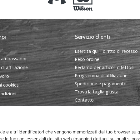
noi
Servizio clienti
i
Esercita qui il diritto di recesso
 ambassador
Reso ordine
i affiliazione
Reclamo per articoli difettosi
Programma di affiliazione
avoro
Spedizione e pagamento
i cookies
Trova la taglia giusta
ndizioni
Contatto
FAQ - Domande frequenti
Informativa sulla privacy
Programma ambasciatori