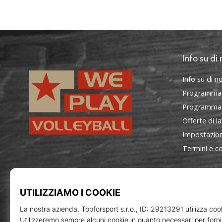
Info su di 
Info su di no
Programma
Programma d
Offerte di l
Impostazion
Termini e co
WePlayVolleyball.it