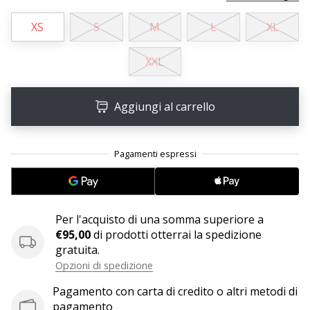
Tempo di lettura: 2 min.
Weplayvolleyball
XS
S
M
L
XL
affiliate
program
XXL
Hai
il
Aggiungi al carrello
tuo
sito
personale,
blog,
gestisci
una
pagina
Facebook
Per l'acquisto di una somma superiore a
o
€95,00
di prodotti otterrai la spedizione
un
gratuita.
forum
Opzioni di spedizione
online?
Pagamento con carta di credito o altri metodi di
Fa’
pagamento
che