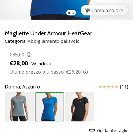
brand
ambassador
Cambia colore
Weplayvolleyball
Sei
un
Magliette Under Armour HeatGear
fanatico
Categoria:
Abbigliamento pallavolo
della
pallavolo
€35,00
come
€28,00
noi?
IVA inclusa
Unisciti
Ultimo prezzo più basso:
€26,20
a
noi
Recensioni
Donna,
Azzurro
(11)
come
marchio
Ambassador.
11. 8. 2022
•
Guida alle taglie