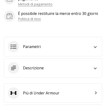
Metodi di pagamento
generino
profitto.
È possibile restituire la merce entro 30 giorni
Unisciti
Politica di reso
al…
Mostra
tutti gli
Parametri
articoli
Descrizione
Più di Under Armour
Under Armour