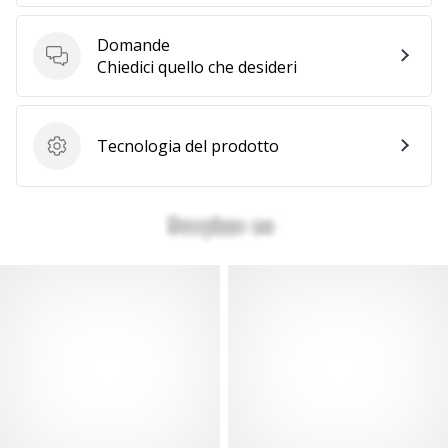
generino
profitto.
Domande
Unisciti
Domande
Chiedici quello che desideri
al…
Tecnologia del prodotto
Tecnologia del prodotto
Mostra
tutti gli
articoli