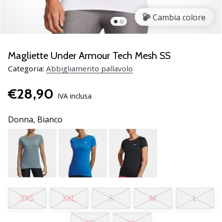
brand
ambassador
Cambia colore
Weplayvolleyball
Sei
un
Magliette Under Armour Tech Mesh SS
fanatico
Categoria:
Abbigliamento pallavolo
della
pallavolo
€28,90
come
IVA inclusa
noi?
Unisciti
Donna,
Bianco
a
noi
come
marchio
Ambassador.
XXS
XXL
S
M
L
11. 8. 2022
•