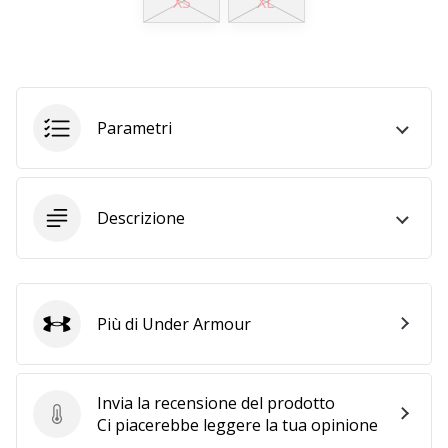
XS
XL
Tempo di lettura: 2 min.
Weplayvolleyball
affiliate
program
Hai
Parametri
il
tuo
sito
personale,
Descrizione
blog,
gestisci
una
pagina
Facebook
Più di Under Armour
Under Armour
o
un
forum
Invia la recensione del prodotto
online?
Invia la recensione del prodotto
Ci piacerebbe leggere la tua opinione
Fa’
che