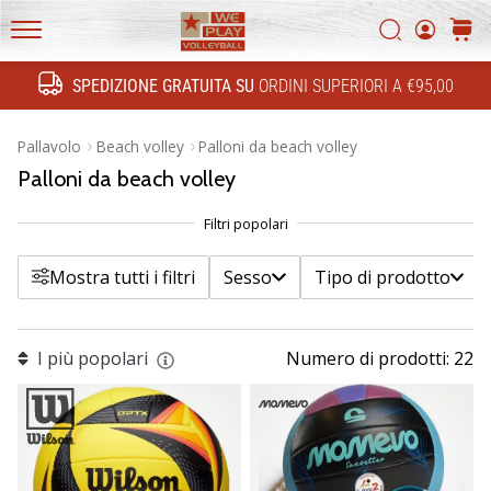
FF
Filtr
Ricerca
carrel
4!
WePlayVolleyball.it
Conosci
SPEDIZIONE GRATUITA SU
ORDINI SUPERIORI A €95,00
gli
Ricerca
Sesso
aggiornamenti
tecnici
Mostra prodotti
Pallavolo
Beach volley
Palloni da beach volley
e
Palloni da beach volley
Tipo di prodotto
capisce
se
vale
Tipo dettagliato di prodotto
la
Mostra tutti i filtri
Sesso
Tipo di prodotto
pena…
Marca
11. 8. 2022
I più popolari
Numero di prodotti: 22
Prezzo
•
Tempo di lettura: 1 min.
Colore
Diventa
nostro