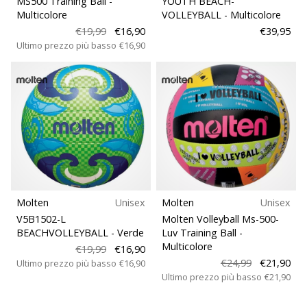
MS500 Training Ball
-
YOUTH BEACH-
Multicolore
VOLLEYBALL
- Multicolore
€19,99
€16,90
€39,95
Ultimo prezzo più basso
€16,90
Molten
Unisex
Molten
Unisex
V5B1502-L
Molten Volleyball Ms-500-
BEACHVOLLEYBALL
- Verde
Luv Training Ball
-
Multicolore
€19,99
€16,90
€24,99
€21,90
Ultimo prezzo più basso
€16,90
Ultimo prezzo più basso
€21,90