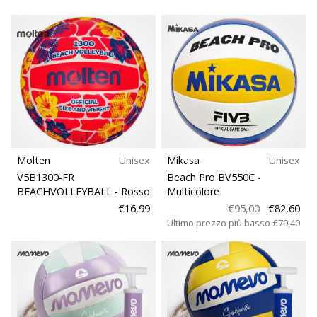
generino
profitto.
Unisciti
al…
Mostra
tutti gli
articoli
Molten
Unisex
Mikasa
Unisex
V5B1300-FR
Beach Pro BV550C
-
BEACHVOLLEYBALL
- Rosso
Multicolore
€16,99
€95,00
€82,60
Ultimo prezzo più basso
€79,40