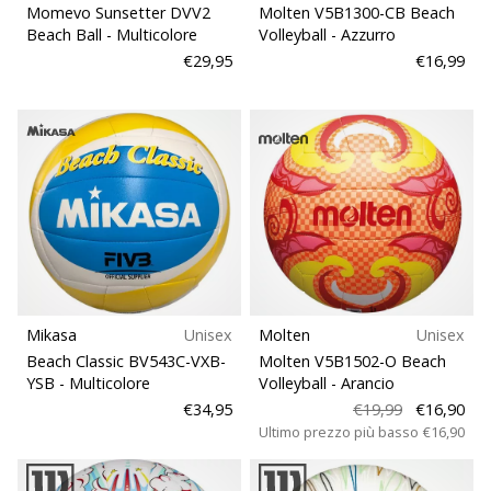
Momevo Sunsetter DVV2
Molten V5B1300-CB Beach
Beach Ball
- Multicolore
Volleyball
- Azzurro
€29,95
€16,99
Mikasa
Unisex
Molten
Unisex
Beach Classic BV543C-VXB-
Molten V5B1502-O Beach
YSB
- Multicolore
Volleyball
- Arancio
€34,95
€19,99
€16,90
Ultimo prezzo più basso
€16,90