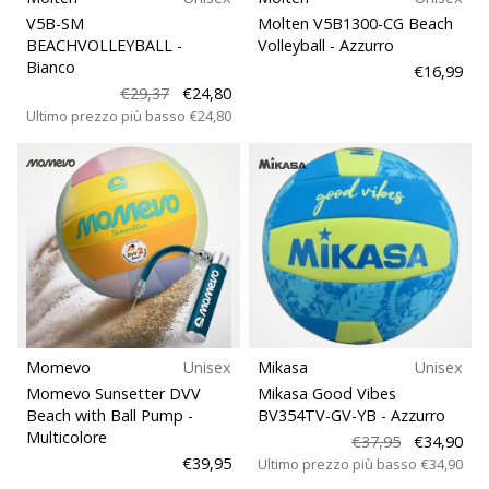
Tempo di lettura: 2 min.
V5B-SM
Molten V5B1300-CG Beach
Weplayvolleyball
BEACHVOLLEYBALL
-
Volleyball
- Azzurro
affiliate
Bianco
€16,99
program
€29,37
€24,80
Ultimo prezzo più basso
€24,80
Hai
il
tuo
sito
personale,
blog,
gestisci
una
pagina
Facebook
o
Momevo
Unisex
Mikasa
Unisex
un
Momevo Sunsetter DVV
Mikasa Good Vibes
forum
Beach with Ball Pump
-
BV354TV-GV-YB
- Azzurro
Multicolore
online?
€37,95
€34,90
Fa’
€39,95
Ultimo prezzo più basso
€34,90
che