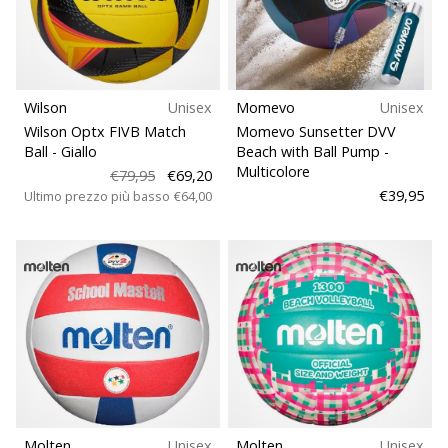
brand
Taglie
ambassador
Weplayvolleyball
Teamsales
Sei
un
Wilson
Unisex
Momevo
Unisex
Tipo di palla
fanatico
Wilson Optx FIVB Match
Momevo Sunsetter DVV
della
Ball
- Giallo
Beach with Ball Pump
-
pallavolo
Multicolore
€79,95
€69,20
Terreno di gioco
come
€39,95
Ultimo prezzo più basso
€64,00
noi?
Unisciti
Sport
a
noi
come
marchio
Ambassador.
11. 8. 2022
•
Molten
Unisex
Molten
Unisex