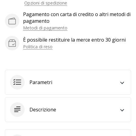
Opzioni di spedizione
generino
profitto.
Pagamento con carta di credito o altri metodi di
Unisciti
pagamento
al…
Metodi di pagamento
È possibile restituire la merce entro 30 giorni
Politica di reso
Mostra
tutti gli
articoli
Parametri
Descrizione