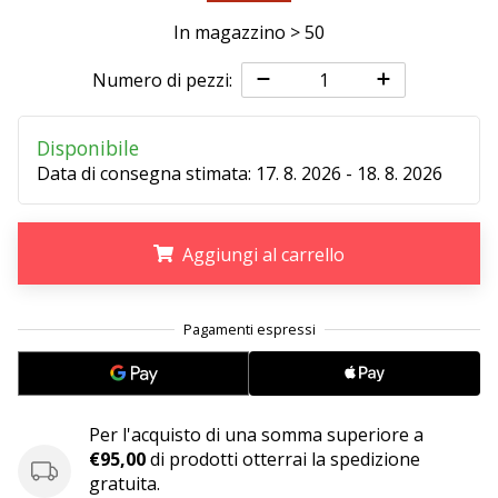
Tempo di lettura: 2 min.
In magazzino > 50
Weplayvolleyball
affiliate
Numero di pezzi:
program
Hai
Disponibile
il
Data di consegna stimata:
17. 8. 2026 - 18. 8. 2026
tuo
sito
personale,
blog,
Aggiungi al carrello
gestisci
una
.
.
.
pagina
Facebook
o
un
forum
Per l'acquisto di una somma superiore a
online?
€95,00
di prodotti otterrai la spedizione
Fa’
gratuita.
che