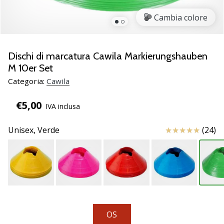
brand
ambassador
Cambia colore
Weplayvolleyball
Sei
un
Dischi di marcatura Cawila Markierungshauben
fanatico
M 10er Set
della
Categoria:
Cawila
pallavolo
come
€5,00
noi?
IVA inclusa
Unisciti
a
Recensioni
Unisex,
Verde
(24)
noi
come
marchio
Ambassador.
11. 8. 2022
OS
•