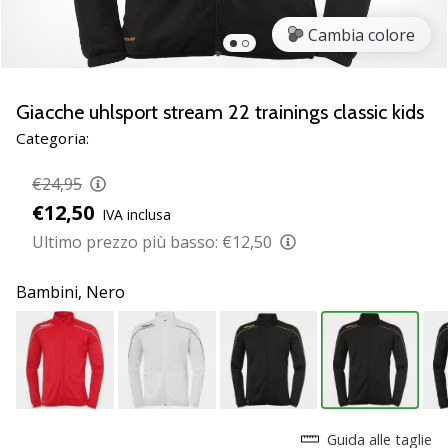
brand
ambassador
Cambia colore
Weplayvolleyball
Sei
un
Giacche uhlsport stream 22 trainings classic kids
fanatico
Categoria:
della
pallavolo
€24,95
come
€12,50
noi?
IVA inclusa
Unisciti
Ultimo prezzo più basso:
€12,50
a
noi
Bambini,
Nero
come
marchio
Ambassador.
11. 8. 2022
•
Guida alle taglie