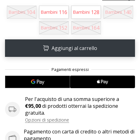
Tempo di lettura: 2 min.
Weplayvolleyball
104
116
128
140
Bambini
Bambini
Bambini
Bambini
affiliate
program
152
164
Bambini
Bambini
Hai
il
Aggiungi al carrello
tuo
sito
personale,
blog,
gestisci
una
pagina
Facebook
Per l'acquisto di una somma superiore a
o
€95,00
di prodotti otterrai la spedizione
un
gratuita.
forum
Opzioni di spedizione
online?
Pagamento con carta di credito o altri metodi di
Fa’
pagamento
che