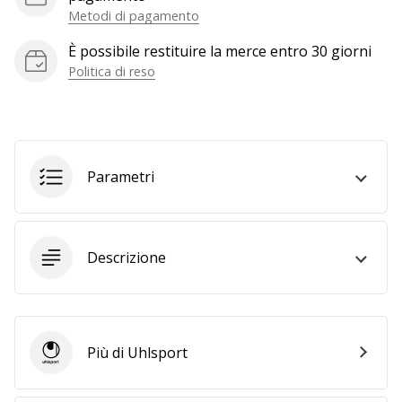
Metodi di pagamento
generino
profitto.
È possibile restituire la merce entro 30 giorni
Unisciti
Politica di reso
al…
Mostra
tutti gli
Parametri
articoli
Descrizione
Più di Uhlsport
Uhlsport