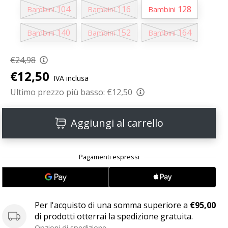
104
116
128
Bambini
Bambini
Bambini
140
152
164
Bambini
Bambini
Bambini
€24,98
€12,50
IVA inclusa
Ultimo prezzo più basso:
€12,50
Aggiungi al carrello
Per l'acquisto di una somma superiore a
€95,00
di prodotti otterrai la spedizione gratuita.
Opzioni di spedizione