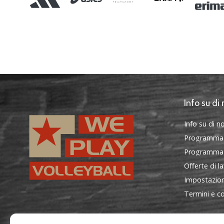
Info su di 
Info su di no
Programma
Programma d
Offerte di l
Impostazion
Termini e co
WePlayVolleyball.it