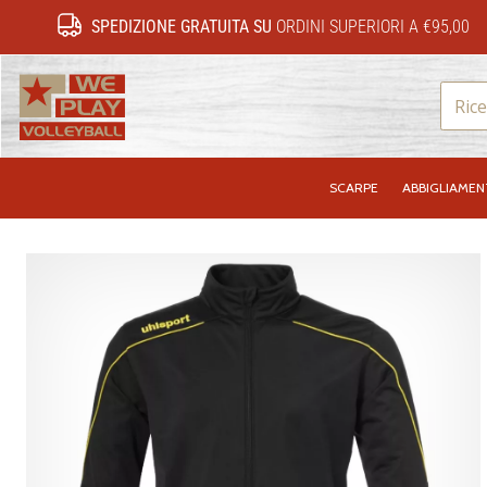
SPEDIZIONE GRATUITA SU
ORDINI SUPERIORI A €95,00
WePlayVolleyball.it
SCARPE
ABBIGLIAME