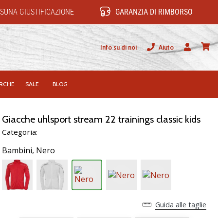
SUNA GIUSTIFICAZIONE
GARANZIA DI RIMBORSO
Info su di noi
Aiuto
Utente
carrel
RCHE
SALE
BLOG
Giacche uhlsport stream 22 trainings classic kids
Categoria:
Bambini,
Nero
Guida alle taglie