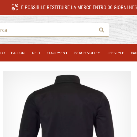
È POSSIBILE RESTITUIRE LA MERCE ENTRO 30 GIORNI
NES
Ricerca
NTO
PALLONI
RETI
EQUIPMENT
BEACH VOLLEY
LIFESTYLE
MA