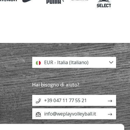
EUR - Italia (Italiano)
Hai bisogno di aiuto?
+39 047 11 77 55 21
info@weplayvolleyball.it